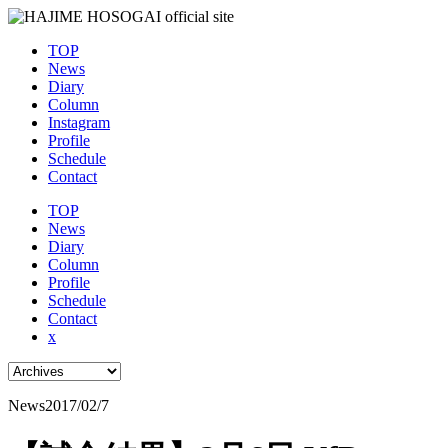
TOP
News
Diary
Column
Instagram
Profile
Schedule
Contact
TOP
News
Diary
Column
Profile
Schedule
Contact
x
News
2017/02/7