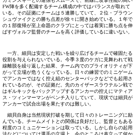
カミンスキーとの連係もスムーズで、前線に攻撃性能の高い
FW陣を多く配備するチーム構成の中ではバランスが取れて
いる。その証拠にチームは５連勝していて、２位・ブラウン
シュヴァイクとの勝ち点差が徐々に開き始めている。１年で
の１部復帰が至上命題のクラブにとっては着実に勝ち点を伸
ばすヴォルフ監督のチームを高く評価しているに違いない。
一方、細貝は安定した戦いを繰り広げるチームで確固たる
役割を与えられないでいる。今季３度のケガに見舞われて戦
線離脱を繰り返した結果、チーム内でのプライオリティが下
がって立場が危うくなっている。日々の練習でのミニゲーム
でアンカーではなく控え組のセンターバックなどでも起用さ
れているのが、その証拠だ。先のカイザースラウテルン戦で
はギルキックをバックアップするアンカーの控えにマティア
ス・ツィンマーマンがベンチ入りしていて、現状では細貝が
アンカーで試合出場を果たすのは難しい。
細貝自身は当然現状打破を期して日々のトレーニングに励
んでいる。チームメイトとの関係は良好だし、監督ともある
程度のコミュニケーションは取っている。しかし自らの起用
法などについては選手の立場上、今のところは表立って何か