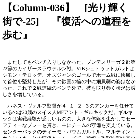
【Column-036】 [光り輝く
街で-25] 『復活への道程を
歩む』
またしてもベンチ入りしなかった。ブンデスリーガ２部第
22節のカイザースラウテルン戦。VfBシュトゥットガルトは
シモン・テロッデ、オズジャンのゴールでホーム戦に快勝し
て首位を堅持したが、その歓喜の輪の中に細貝萌の姿はなか
った。これで２戦連続のベンチ外で、彼を取り巻く状況は厳
しさを増している。
ハネス・ヴォルフ監督が４−１−２−３のアンカーを任せて
いるのは20歳のスイス人MFアント・ギルキックだ。ギルキ
ックは実戦経験が乏しいものの、大きな体躯を生かしてセー
フティーなプレーを貫き、主にチームの守備を支えている。
センターバックのティーモ・バウムガルトル、マルティン・