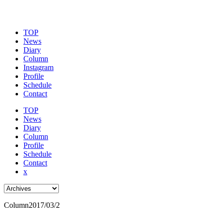
TOP
News
Diary
Column
Instagram
Profile
Schedule
Contact
TOP
News
Diary
Column
Profile
Schedule
Contact
x
Column
2017/03/2