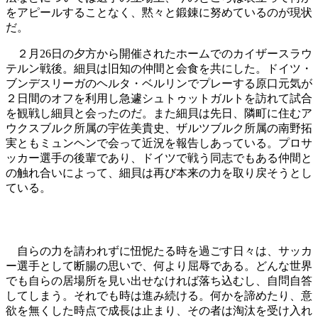
をアピールすることなく、黙々と鍛錬に努めているのが現状
だ。
２月26日の夕方から開催されたホームでのカイザースラウ
テルン戦後。細貝は旧知の仲間と会食を共にした。ドイツ・
ブンデスリーガのヘルタ・ベルリンでプレーする原口元気が
２日間のオフを利用し急遽シュトゥットガルトを訪れて試合
を観戦し細貝と会ったのだ。また細貝は先日、隣町に住むア
ウクスブルク所属の宇佐美貴史、ザルツブルク所属の南野拓
実ともミュンヘンで会って近況を報告しあっている。プロサ
ッカー選手の後輩であり、ドイツで戦う同志でもある仲間と
の触れ合いによって、細貝は再び本来の力を取り戻そうとし
ている。
自らの力を請われずに忸怩たる時を過ごす日々は、サッカ
ー選手として断腸の思いで、何より屈辱である。どんな世界
でも自らの居場所を見い出せなければ落ち込むし、自問自答
してしまう。それでも時は進み続ける。何かを諦めたり、意
欲を無くした時点で成長は止まり、その者は淘汰を受け入れ