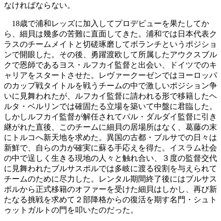
なければならない。
18歳で浦和レッズに加入してプロデビューを果たしてか
ら、細貝は幾多の苦難に直面してきた。浦和では日本代表ク
ラスのチームメイトと切磋琢磨してボランチというポジショ
ンで開眼した。その後、勇躍渡欧して所属したアウクスブル
クで恩師であるヨス・ルフカイ監督と出会い、ドイツでのキ
ャリアをスタートさせた。レヴァークーゼンではヨーロッパ
のカップ戦タイトルを戦うチームの中で激しいポジション争
いに見舞われたが、ルフカイ監督に請われる形で移籍したヘ
ルタ・ベルリンでは確固たる立場を築いて中盤に君臨した。
しかしルフカイ監督が解任されてパル・ダルダイ監督に引き
継がれた直後、このチームに細貝の居場所はなく、葛藤の末
にトルコへ新天地を求めた。異国の古都・ブルサでの日々は
新鮮で、自らの力が確実に蘇る手応えを得た。イスラム社会
の中で逞しく生きる現地の人々と触れ合い、３度の監督交代
に見舞われたブルサスポルでは多岐に渡る役割を与えられて
チームのために尽力した。レンタル期間終了後にはブルサス
ポルから正式移籍のオファーを受けた細貝はしかし、再び新
たなる挑戦を求めて２部降格からの復活を期す名門・シュト
ゥットガルトの門を叩いたのだった。