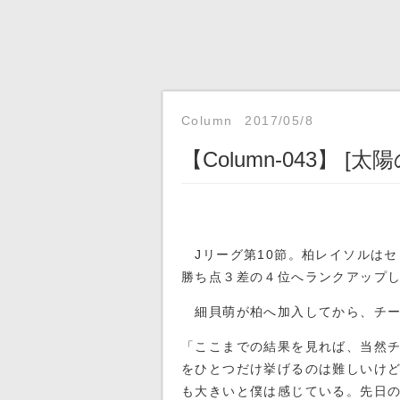
Column
2017/05/8
【Column-043】 
Jリーグ第10節。柏レイソルはセ
勝ち点３差の４位へランクアップ
細貝萌が柏へ加入してから、チー
「ここまでの結果を見れば、当然
をひとつだけ挙げるのは難しいけ
も大きいと僕は感じている。先日