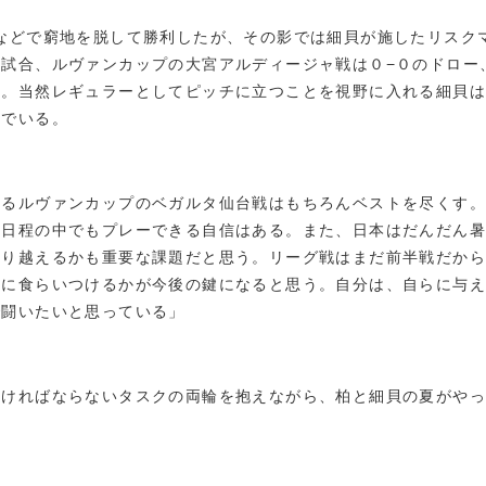
などで窮地を脱して勝利したが、その影では細貝が施したリスク
試合、ルヴァンカップの大宮アルディージャ戦は０−０のドロー
い。当然レギュラーとしてピッチに立つことを視野に入れる細貝は
りでいる。
るルヴァンカップのベガルタ仙台戦はもちろんベストを尽くす。
密日程の中でもプレーできる自信はある。また、日本はだんだん暑
乗り越えるかも重要な課題だと思う。リーグ戦はまだ前半戦だから
団に食らいつけるかが今後の鍵になると思う。自分は、自らに与
で闘いたいと思っている」
なければならないタスクの両輪を抱えながら、柏と細貝の夏がや