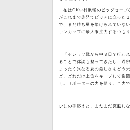
柏はGK中村航輔のビッグセーブ
がこれまで先発でピッチに立った２
で、まだ勝ち星を挙げられていな
ァンカップに最大限注力するつも
「セレッソ戦から中３日で行われ
ることで体調も整ってきたし、過
まったく異なる夏の厳しさをどう
ど、どれだけ上位をキープして集
く。サポーターの力を借り、全力
少しの手応えと、まだまだ克服し