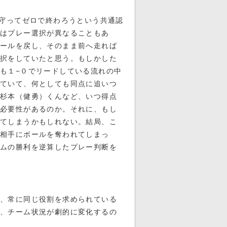
り守ってゼロで終わろうという共通認
ではプレー選択が異なることもあ
ボールを戻し、そのまま前へ走れば
選択をしていたと思う。もしかした
も１−０でリードしている流れの中
ていて、何としても同点に追いつ
杉本（健勇）くんなど、いつ得点
す必要性があるのか。それに、もし
えてしまうかもしれない。結局、こ
が相手にボールを奪われてしまっ
ムの勝利を逆算したプレー判断を
合、常に同じ役割を求められている
、チーム状況が劇的に変化するの