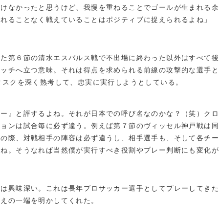
築けなかったと思うけど、我慢を重ねることでゴールが生まれる
崩れることなく戦えていることはポジティブに捉えられるよね」
た第６節の清水エスパルス戦で不出場に終わった以外はすべて後
ピッチへ立つ意味。それは得点を求められる前線の攻撃的な選手
タスクを深く熟考して、忠実に実行しようとしている。
ザー』と評するよね。それが日本での呼び名なのかな？（笑）ク
ションは試合毎に必ず違う。例えば第７節のヴィッセル神戸戦は同
その際、対戦相手の陣容は必ず違うし、相手選手も、そして各チー
よね。そうなれば当然僕が実行すべき役割やプレー判断にも変化
は興味深い。これは長年プロサッカー選手としてプレーしてきた
考えの一端を明かしてくれた。