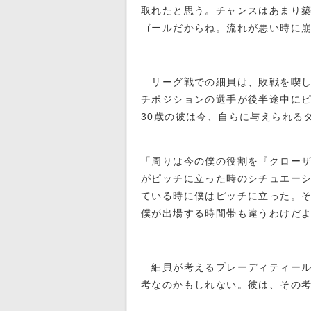
取れたと思う。チャンスはあまり
ゴールだからね。流れが悪い時に
リーグ戦での細貝は、敗戦を喫し
チポジションの選手が後半途中に
30歳の彼は今、自らに与えられる
「周りは今の僕の役割を『クロー
がピッチに立った時のシチュエー
ている時に僕はピッチに立った。
僕が出場する時間帯も違うわけだ
細貝が考えるプレーディティール
考なのかもしれない。彼は、その