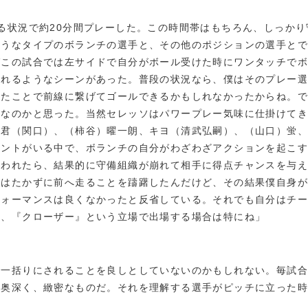
る状況で約20分間プレーした。この時間帯はもちろん、しっか
ようなタイプのボランチの選手と、その他のポジションの選手と
ばこの試合では左サイドで自分がボール受けた時にワンタッチで
られるようなシーンがあった。普段の状況なら、僕はそのプレー
たことで前線に繋げてゴールできるかもしれなかったからね。で
うなのかと思った。当然セレッソはパワープレー気味に仕掛けてき
ニ君（関口）、（柿谷）曜一朗、キヨ（清武弘嗣）、（山口）蛍、
レントがいる中で、ボランチの自分がわざわざアクションを起こ
奪われたら、結果的に守備組織が崩れて相手に得点チャンスを与
をはたかずに前へ走ることを躊躇したんだけど、その結果僕自身
フォーマンスは良くなかったと反省している。それでも自分はチー
た、『クローザー』という立場で出場する場合は特にね」
で一括りにされることを良しとしていないのかもしれない。毎試
け奥深く、緻密なものだ。それを理解する選手がピッチに立った時