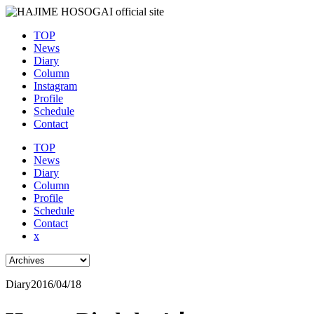
TOP
News
Diary
Column
Instagram
Profile
Schedule
Contact
TOP
News
Diary
Column
Profile
Schedule
Contact
x
Diary
2016/04/18