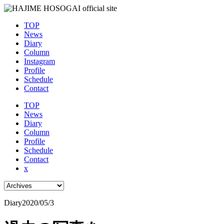
TOP
News
Diary
Column
Instagram
Profile
Schedule
Contact
TOP
News
Diary
Column
Profile
Schedule
Contact
x
Diary
2020/05/3