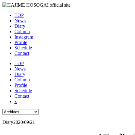
TOP
News
Diary
Column
Instagram
Profile
Schedule
Contact
TOP
News
Diary
Column
Profile
Schedule
Contact
x
Diary
2020/09/21