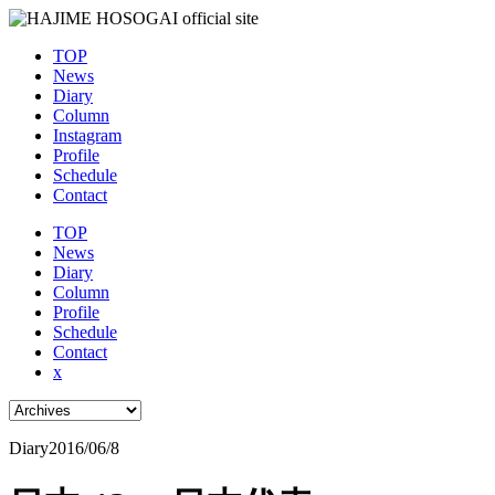
TOP
News
Diary
Column
Instagram
Profile
Schedule
Contact
TOP
News
Diary
Column
Profile
Schedule
Contact
x
Diary
2016/06/8