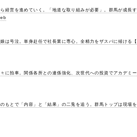
がら経営を進めていく。「地道な取り組みが必要」。群馬が成長す
eb
娘は号泣。単身赴任で社長業に専心。全精力をザスパに傾ける【細
々に拍車。関係各所との連係強化、次世代への投資でアカデミーの
のもとで「内容」と「結果」の二兎を追う。群馬トップは現場をど