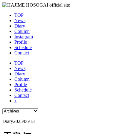
TOP
News
Diary
Column
Instagram
Profile
Schedule
Contact
TOP
News
Diary
Column
Profile
Schedule
Contact
x
Diary
2025/06/13