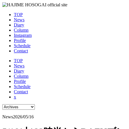
TOP
News
Diary
Column
Instagram
Profile
Schedule
Contact
TOP
News
Diary
Column
Profile
Schedule
Contact
x
News
2026/05/16