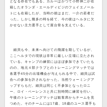
となる存在でもある。カルーはかつて小野伸二が在
籍したオランダ・エールディビジのフェイエノール
トにも在籍したが、当時の彼はまだ、一介の若者だ
った。しかし幾多の時を経て、今の彼はヘルタに欠
かせない主力選手として屋台骨を支えている。
細貝も今、未来へ向けての飛躍を期しているが、
ここヘルタでの現状は非常に厳しい立場に立たされ
ている。キャンプの練習にはほぼ参加できていたも
のの、地元４部クラブとのトレーニングマッチでは
各選手45分の出場機会が与えられる中で、細貝は試
合への参加を許されなかった。当然ウォーミングア
ップすらもだ。細貝は同じく不参加となったロニ
ー、ロイ・ベーレンスと共に別時間に練習を行い、
午後のトレーニングマッチは観客席からチームを見
つめた。そのチームには17歳、18歳のユース選手も