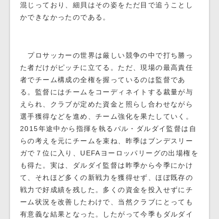
混じっており、細貝はその姿をただ目で追うことし
かできなかったのである。
プロサッカーの世界は厳しい競争の中で打ち勝っ
た者だけがピッチに立てる。ただ、現場の最高責任
者でチーム構成の全権を握っているのは監督であ
る。監督にはチームをコーディネイトする裁量が与
えられ、クラブが定めた資金と照らし合わせながら
選手獲得などを進め、チーム強化を果たしていく。
2015年途中から指揮を執るパル・ダルダイ監督は自
らの考えを元にチームを束ね、昨季はブンデスリー
ガで７位に入り、UEFAヨーロッパリーグの出場権を
も得た。実は、ダルダイ監督は昨季から今季にかけ
て、それほど多くの新戦力を獲得せず、ほぼ既存の
戦力で好成績を残した。多くの資金を投入せずにチ
ーム状況を改善したわけで、当然クラブにとっても
有意義な結果となった。したがって今季もダルダイ