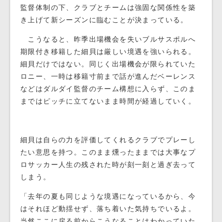
監督体制の下、クラブとチームは強固な関係性を築
き上げて新シーズンに臨むことが決まっている。
こうなると、昨季出場機会を失いブルサスポルへ
期限付き移籍した細貝は厳しい境遇を強いられる。
細貝だけではない。同じく出場機会が限られていた
ロニー、一時は移籍寸前まで話が進んだベーレンス
などはダルダイ監督のチーム構想に入らず、このま
まではピッチに立てないまま時間が経過していく。
細貝は自らの力を評価してくれるクラブでプレーし
たい意思を持つ。このまま燻ったままでは大事なプ
ロサッカー人生の残された時が刻一刻と過ぎ去って
しまう。
「去年の夏も同じような境遇になっているから、今
はそれほど動揺せず、落ち着いた気持ちでいるよ。
当然ここに戻る前からこうなることはわかっていた