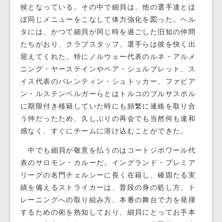
候となっている。その中で細貝は、他の選手達とほ
ぼ同じメニューをこなして体力強化を図った。ヘル
タには、かつて細貝が同じ時を過ごした旧知の仲間
たちがおり、クラブスタッフ、選手らは彼を快く出
迎えてくれた。特にノルウェー代表のルネ・アルメ
ニング・ヤーステインやペア・シュルブレット、ス
イス代表のバレンティン・シュトッカー、ファビア
ン・ルステンベルガーらとはトルコのブルサスポル
に期限付き移籍していた時にも頻繁に連絡を取り合
う仲だったため、久しぶりの再会でも当然何も違和
感なく、すぐにチームに溶け込むことができた。
中でも細貝が敬意を払うのはコートジボワール代
表のサロモン・カルーだ。イングランド・プレミア
リーグの名門チェルシーに長く在籍し、確固たる実
績を備えるストライカーは、普段の身の処し方、ト
レーニングへの取り組み方、本番の舞台で力を発揮
するための術を熟知しており、細貝にとってお手本