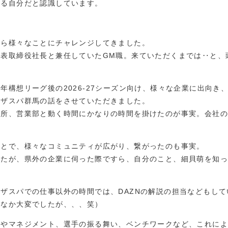
ある自分だと認識しています。
から様々なことにチャレンジしてきました。
代表取締役社長と兼任していたGM職。来ていただくまでは‥と、
年構想リーグ後の2026-27シーズン向け、様々な企業に出向き
、ザスパ群馬の話をさせていただきました。
場所、営業部と動く時間にかなりの時間を掛けたのが事実。会社の
ことで、様々なコミュニティが広がり、繋がったのも事実。
したが、県外の企業に伺った際ですら、自分のこと、細貝萌を知っ
ザスパでの仕事以外の時間では、DAZNの解説の担当などもし
かなか大変でしたが、、、笑）
術やマネジメント、選手の振る舞い、ベンチワークなど、これによ