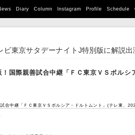
News
Diary
Column
Instagram
Profile
Schedule
らテレビ東京サタデーナイトJ特別版に解説出
版！国際親善試合中継「ＦＣ東京ＶＳボルシ
中継「ＦＣ東京ＶＳボルシア・ドルトムント」(テレ東、2026/8/
)