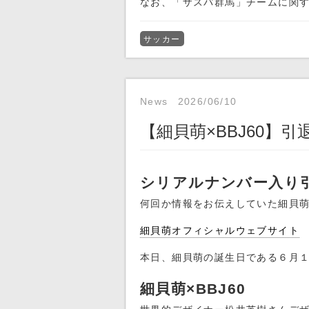
なお、「ザスパ群馬」チームに関
サッカー
News
2026/06/10
【細貝萌×BBJ60】引
シリアルナンバー入り
何回か情報をお伝えしていた細貝萌
細貝萌オフィシャルウェブサイト
本日、細貝萌の誕生日である６月
細貝萌×BBJ60