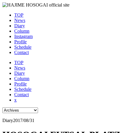
TOP
News
Diary
Column
Instagram
Profile
Schedule
Contact
TOP
News
Diary
Column
Profile
Schedule
Contact
x
Diary
2017/08/31