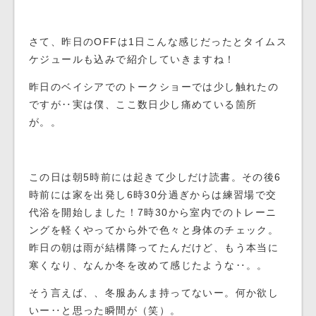
さて、昨日のOFFは1日こんな感じだったとタイムス
ケジュールも込みで紹介していきますね！
昨日のベイシアでのトークショーでは少し触れたの
ですが‥実は僕、ここ数日少し痛めている箇所
が。。
この日は朝5時前には起きて少しだけ読書。その後6
時前には家を出発し6時30分過ぎからは練習場で交
代浴を開始しました！7時30から室内でのトレーニ
ングを軽くやってから外で色々と身体のチェック。
昨日の朝は雨が結構降ってたんだけど、もう本当に
寒くなり、なんか冬を改めて感じたような‥。。
そう言えば、、冬服あんま持ってないー。何か欲し
いー‥と思った瞬間が（笑）。